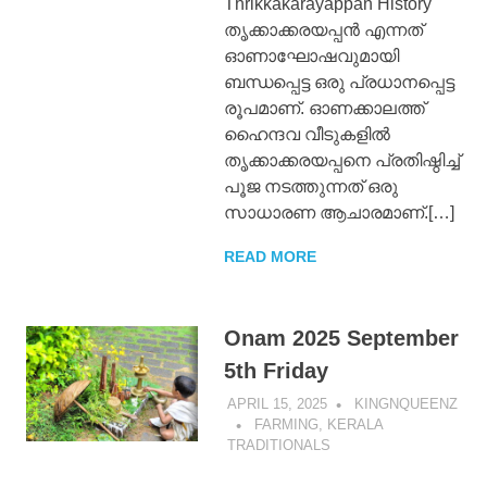
Thrikkakarayappan History
KingNQueenz
തൃക്കാക്കരയപ്പൻ എന്നത്
ഓണാഘോഷവുമായി
Blog
ബന്ധപ്പെട്ട ഒരു പ്രധാനപ്പെട്ട
രൂപമാണ്. ഓണക്കാലത്ത്
ഹൈന്ദവ വീടുകളിൽ
തൃക്കാക്കരയപ്പനെ പ്രതിഷ്ഠിച്ച്
പൂജ നടത്തുന്നത് ഒരു
സാധാരണ ആചാരമാണ്.[…]
READ MORE
Onam 2025 September
5th Friday
APRIL 15, 2025
KINGNQUEENZ
FARMING
,
KERALA
TRADITIONALS